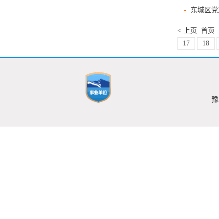
东城区党
< 上页
首页
17
18
豫